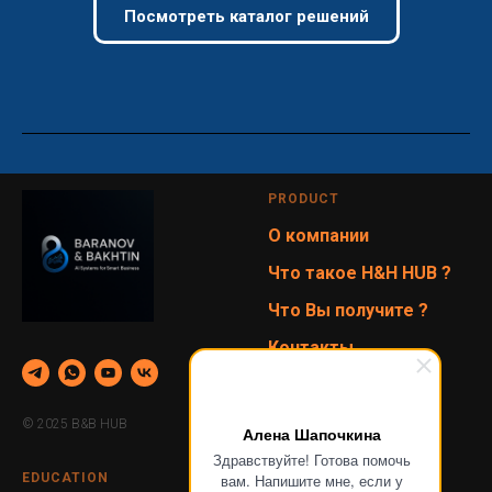
Посмотреть каталог решений
PRODUCT
О компании
Что такое H&H HUB ?
Что Вы получите ?
Контакты
Вакансии
Корзина
© 2025 B&B HUB
Алена Шапочкина
Здравствуйте! Готова помочь
EDUCATION
вам. Напишите мне, если у
ПОМОЩЬ