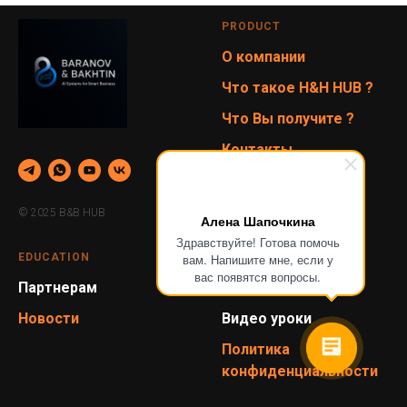
PRODUCT
О компании
Что такое H&H HUB ?
Что Вы получите ?
Контакты
Вакансии
Корзина
© 2025 B&B HUB
Алена Шапочкина
Здравствуйте! Готова помочь
EDUCATION
ПОМОЩЬ
вам. Напишите мне, если у
вас появятся вопросы.
Партнерам
Вопросы и ответы
Новости
Видео уроки
Политика
конфиденциальности